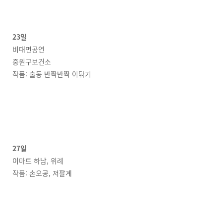
23일
비대면공연
중원구보건소
작품: 출동 반짝반짝 이닦기
27일
이마트 하남, 위례
작품: 손오공, 저팔계