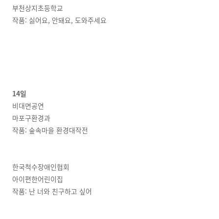
부천상지초등학교
작품: 싫어요, 안돼요, 도와주세요
14일
비대면공연
마포구환경과
작품: 숲속마을 환경대작전
한국척수장애인협회
아이편한어린이집
작품: 난 너와 친구하고 싶어