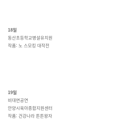
18일
동산초등학교병설유치원
작품: 노 스모킹 대작전
19일
비대면공연
안양시육아종합지원센터
작품: 건강나라 튼튼왕자