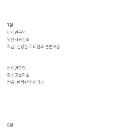
7일
비대면공연
양산시보건소
작품: 건강한 피터팬의 튼튼모험
비대면공연
횡성군보건소
작품: 반짝반짝 이닦기
9일