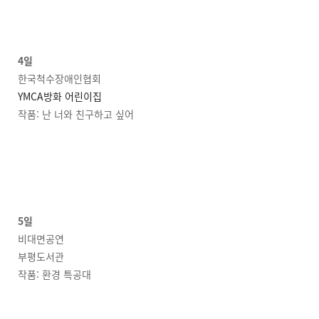
4일
한국척수장애인협회
YMCA방화 어린이집
작품: 난 너와 친구하고 싶어
5일
비대면공연
부평도서관
작품: 환경 특공대