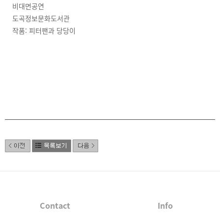
비대면공연
도곡정보문화도서관
작품: 피터팬과 당당이
Contact
Info