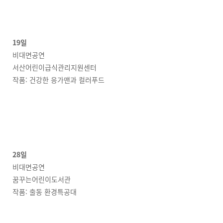
19일
비대면공연
서산어린이급식관리지원센터
작품: 건강한 응가맨과 컬러푸드
28일
비대면공연
꿈꾸는어린이도서관
작품: 출동 환경특공대