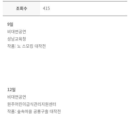
조회수
415
9일
비대면공연
성남교육청
작품: 노 스모킹 대작전
12일
비대면공연
원주어린이급식관리지원센터
작품: 숲속마을 공룡구출 대작전