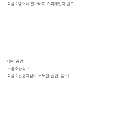
작품 : 염소네 할아버지 슈퍼체인지 밴드
대면 공연
도솔초등학교
작품 : 건강지킴이 노노맨(흡연, 음주)