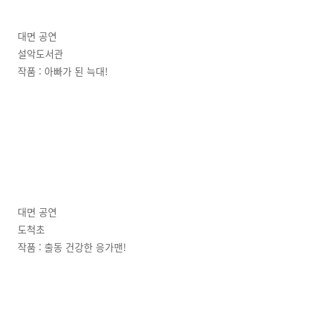
대면 공연
설악도서관
작품 : 아빠가 된 늑대!
대면 공연
도척초
작품 : 출동 건강한 응가맨!