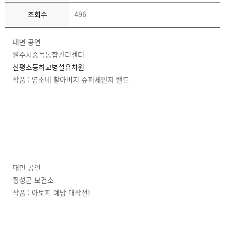
조회수
496
대면 공연
원주시중독통합관리센터
신평초등하교병설유치원
작품 : 염소네 할아버지 슈퍼체인지 밴드
대면 공연
횡성군 보건소
작품 : 아토피 예방 대작전!