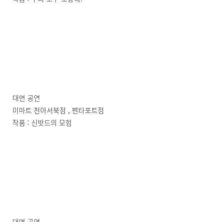
대면 공연
이마트 천아서북점 , 펜타포트점
작품 : 신밧드의 모험