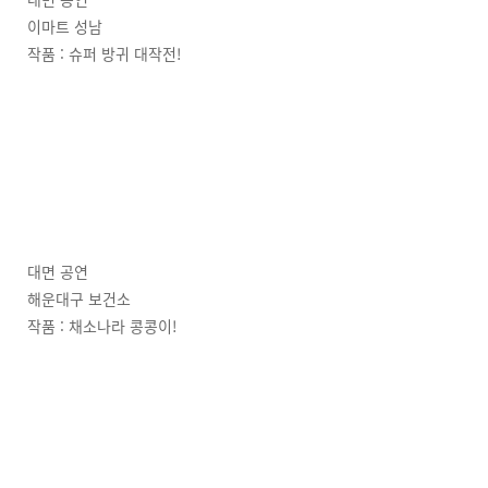
대면 공연
이마트 성남
작품 : 슈퍼 방귀 대작전!
대면 공연
해운대구 보건소
작품 : 채소나라 콩콩이!