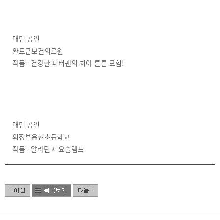
대면 공연
완도군보건의료원
작품 : 건강한 피터팬의 치아 튼튼 모험!
대면 공연
의정부용현초등학교
작품 : 알라딘과 요술램프