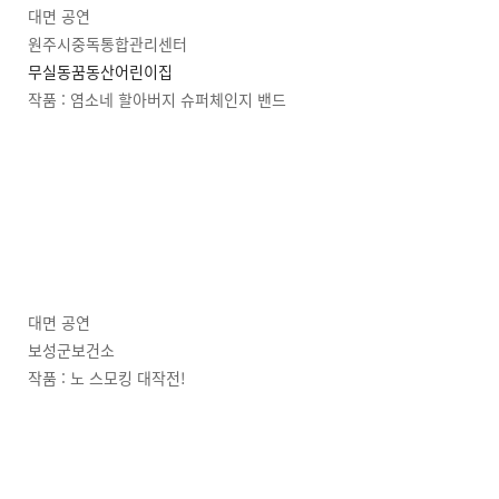
대면 공연
원주시중독통합관리센터
무실동꿈동산어린이집
작품 : 염소네 할아버지 슈퍼체인지 밴드
대면 공연
보성군보건소
작품 : 노 스모킹 대작전!