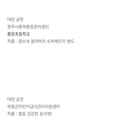
대면 공연
원주시중독통합관리센터
중앙초등학교
작품 : 염소네 할아버지 슈퍼체인지 밴드
대면 공연
하동군어린이급식관리지원센터
작품 : 출동 건강한 응가맨!