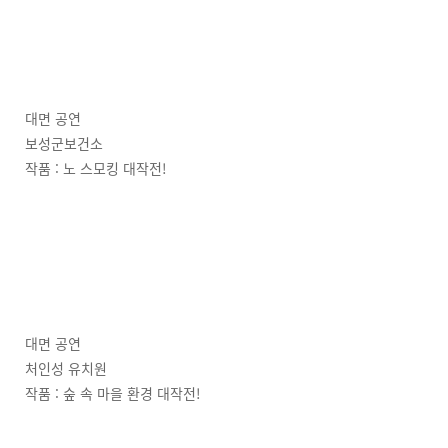
대면 공연
보성군보건소
작품 : 노 스모킹 대작전!
대면 공연
처인성 유치원
작품 : 숲 속 마을 환경 대작전!