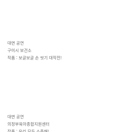
대면 공연
구미시 보건소
작품 : 보글보글 손 씻기 대작전!
대면 공연
의정부육아종합지원센터
작품 : 우리 모두 소중해!