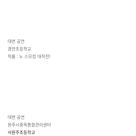
대면 공연
경안초등학교
작품 : 노 스모킹 대작전!
대면 공연
원주시중독통합관리센터
서원주초등학교