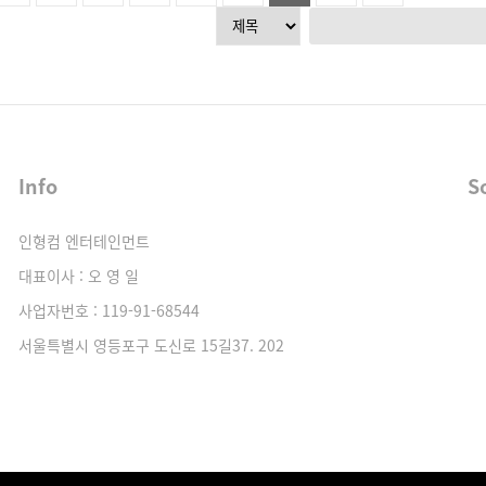
Info
S
인형컴 엔터테인먼트
대표이사 : 오 영 일
사업자번호 : 119-91-68544
서울특별시 영등포구 도신로 15길37. 202