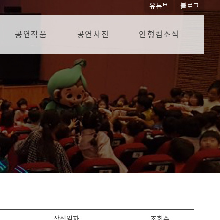
유튜브
블로그
공연작품
공연사진
인형컴소식
작성일자
조회수